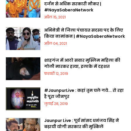
दर्जन से अधिक सरकारी नौकर |
#NayaSaberaNetwork
अप्रैल 15, 2021
अभिनेत्री ने जिला पंचायत सदस्य पद के लिए
किया नामांकन | #NayaSaberaNetwork
अप्रैल 04, 2021
शाहगंज में आटो सवार मुस्लिम महिला की
गोली मारकर हत्या, इलाके में दहशत
फ़रवरी 12, 2019
#JaunpurLive : कहां तुम चले गये... रो रहा
है पूरा जौनपुर
जुलाई 28, 2019
Jaunpur Live : पूर्व सांसद धनंजय सिंह ने
बढ़ायी योगी सरकार की मुश्किलें