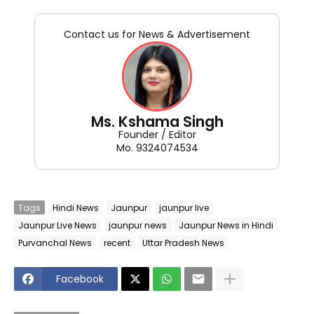
Contact us for News & Advertisement
Ms. Kshama Singh
Founder / Editor
Mo. 9324074534
Tags
Hindi News
Jaunpur
jaunpur live
Jaunpur Live News
jaunpur news
Jaunpur News in Hindi
Purvanchal News
recent
Uttar Pradesh News
Facebook