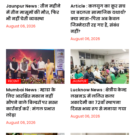
Jaunpur News : तीन महीने
Article : कलयुग का क्रूर सच
में तीन मासूमों की मौत, फिर
या बदलता सामाजिक यथार्थ?
भी नहीं चेती व्यवस्था
क्या माता-पिता अब केवल
जिम्मेदारी रह गए हैं, संबंध
August 06, 2026
नहीं?
August 06, 2026
RECENT
JAUNPUR
Mumbai News : म्हाडा के
Lucknow News : क्षेत्रीय केन्द्र
लिए आरक्षित मकान नहीं
लखनऊ में ललित कला
सौंपने वाले बिल्डरों पर सख्त
अकादेमी का 72वाॅं स्थापना
कार्रवाई करें : मंगल प्रभात
दिवस भव्य रूप से मनाया गया
लोढ़ा
August 06, 2026
August 06, 2026