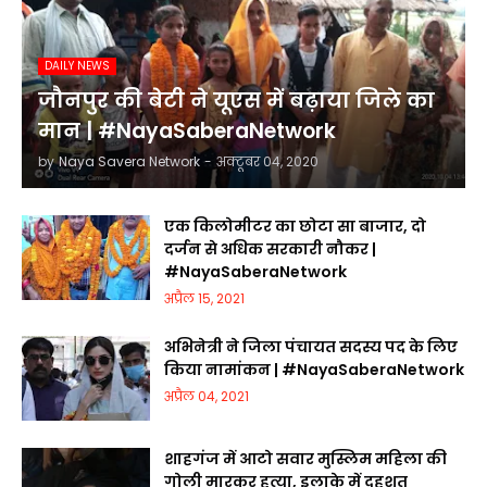
DAILY NEWS
जौनपुर की बेटी ने यूएस में बढ़ाया जिले का
मान | #NayaSaberaNetwork
by
Naya Savera Network
-
अक्टूबर 04, 2020
एक किलोमीटर का छोटा सा बाजार, दो
दर्जन से अधिक सरकारी नौकर |
#NayaSaberaNetwork
अप्रैल 15, 2021
अभिनेत्री ने जिला पंचायत सदस्य पद के लिए
किया नामांकन | #NayaSaberaNetwork
अप्रैल 04, 2021
शाहगंज में आटो सवार मुस्लिम महिला की
गोली मारकर हत्या, इलाके में दहशत