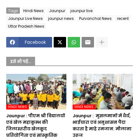
Tags
Hindi News
Jaunpur
jaunpur live
Jaunpur Live News
jaunpur news
Purvanchal News
recent
Uttar Pradesh News
Facebook
इसे भी पढ़ें...
HINDI NEWS
HINDI NEWS
Jaunpur :​ पीएम श्री विद्यालयों
Jaunpur : ​ मुसलमानों में धैर्य,
एवं खेल महाकुम्भ की
भाईचारा एवं अनुशासन पैदा
जिलास्तरीय खेलकूद
करता है माहे रमजान: मौलाना
प्रतियोगिता एवं सांस्कृतिक
उरूज