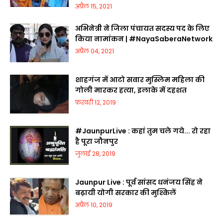
अप्रैल 15, 2021
अभिनेत्री ने जिला पंचायत सदस्य पद के लिए
किया नामांकन | #NayaSaberaNetwork
अप्रैल 04, 2021
शाहगंज में आटो सवार मुस्लिम महिला की
गोली मारकर हत्या, इलाके में दहशत
फ़रवरी 12, 2019
#JaunpurLive : कहां तुम चले गये... रो रहा
है पूरा जौनपुर
जुलाई 28, 2019
Jaunpur Live : पूर्व सांसद धनंजय सिंह ने
बढ़ायी योगी सरकार की मुश्किलें
अप्रैल 10, 2019