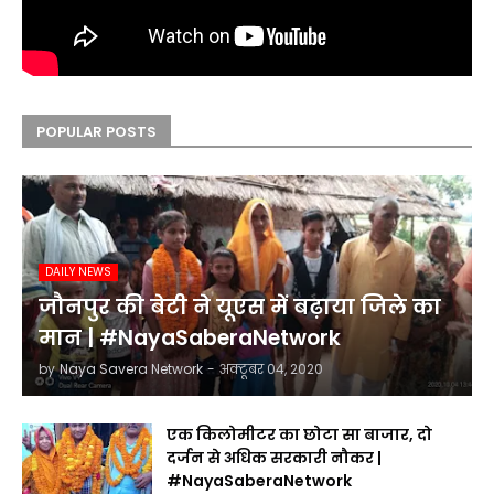
POPULAR POSTS
DAILY NEWS
जौनपुर की बेटी ने यूएस में बढ़ाया जिले का
मान | #NayaSaberaNetwork
by
Naya Savera Network
-
अक्टूबर 04, 2020
एक किलोमीटर का छोटा सा बाजार, दो
दर्जन से अधिक सरकारी नौकर |
#NayaSaberaNetwork