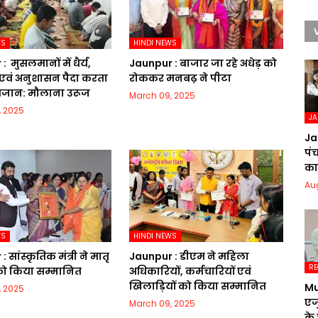
WS
HINDI NEWS
​ मुसलमानों में धैर्य,
Jaunpur :​ बाजार जा रहे अधेड़ को
एवं अनुशासन पैदा करता
रोककर मनबढ़ ने पीटा
रमजान: मौलाना उरूज
March 09, 2025
, 2025
J
Ja
पं
का 
Au
WS
HINDI NEWS
 सांस्कृतिक मंत्री ने मातृ
Jaunpur :​ डीएम ने महिला
RE
 को किया सम्मानित
अधिकारियों, कर्मचारियों एवं
खिलाड़ियों को किया सम्मानित
Mu
, 2025
एज
March 09, 2025
के