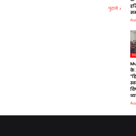
हरि
पुराने
सम
Au
RE
Mu
के.
"ह
स्
वि
व्
Au