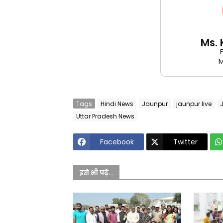
Ms.
M
Tags
Hindi News
Jaunpur
jaunpur live
Uttar Pradesh News
Facebook
Twitter
इसे भी पढ़ें...