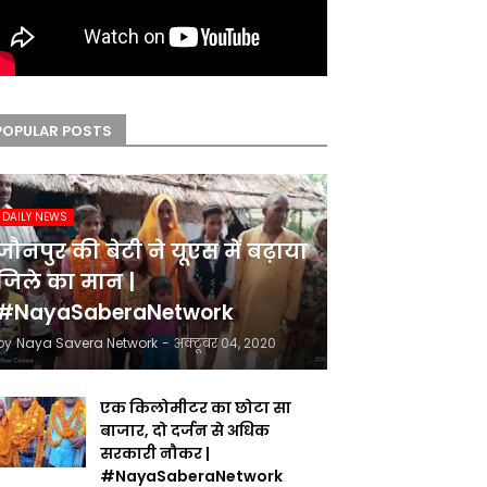
POPULAR POSTS
DAILY NEWS
जौनपुर की बेटी ने यूएस में बढ़ाया
जिले का मान |
#NayaSaberaNetwork
by
Naya Savera Network
-
अक्टूबर 04, 2020
एक किलोमीटर का छोटा सा
बाजार, दो दर्जन से अधिक
सरकारी नौकर |
#NayaSaberaNetwork