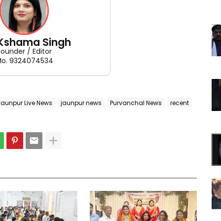
 Kshama Singh
Founder / Editor
o. 9324074534
Jaunpur Live News
jaunpur news
Purvanchal News
recent