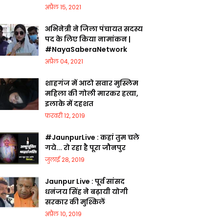
अप्रैल 15, 2021
अभिनेत्री ने जिला पंचायत सदस्य
पद के लिए किया नामांकन |
#NayaSaberaNetwork
अप्रैल 04, 2021
शाहगंज में आटो सवार मुस्लिम
महिला की गोली मारकर हत्या,
इलाके में दहशत
फ़रवरी 12, 2019
#JaunpurLive : कहां तुम चले
गये... रो रहा है पूरा जौनपुर
जुलाई 28, 2019
Jaunpur Live : पूर्व सांसद
धनंजय सिंह ने बढ़ायी योगी
सरकार की मुश्किलें
अप्रैल 10, 2019