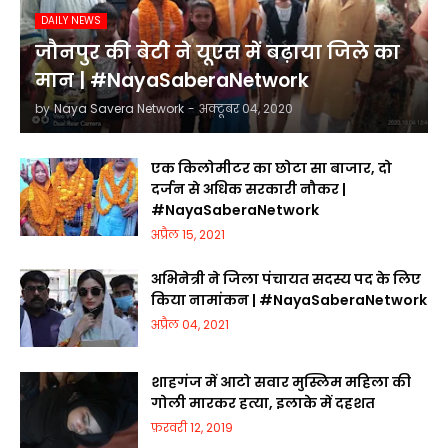
DAILY NEWS
जौनपुर की बेटी ने यूएस में बढ़ाया जिले का
मान | #NayaSaberaNetwork
by
Naya Savera Network
-
अक्टूबर 04, 2020
एक किलोमीटर का छोटा सा बाजार, दो
दर्जन से अधिक सरकारी नौकर |
#NayaSaberaNetwork
अप्रैल 15, 2021
अभिनेत्री ने जिला पंचायत सदस्य पद के लिए
किया नामांकन | #NayaSaberaNetwork
अप्रैल 04, 2021
शाहगंज में आटो सवार मुस्लिम महिला की
गोली मारकर हत्या, इलाके में दहशत
फ़रवरी 12, 2019