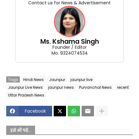
Contact us for News & Advertisement
Ms. Kshama Singh
Founder / Editor
Mo. 9324074534
Tags
Hindi News
Jaunpur
jaunpur live
Jaunpur Live News
jaunpur news
Purvanchal News
recent
Uttar Pradesh News
Facebook
इसे भी पढ़ें...