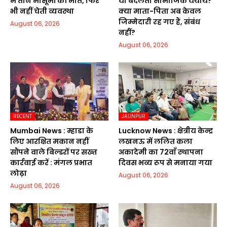
में तीन मासूमों की मौत, फिर
या बदलता सामाजिक यथार्थ?
भी नहीं चेती व्यवस्था
क्या माता-पिता अब केवल
जिम्मेदारी रह गए हैं, संबंध
August 06, 2026
नहीं?
August 06, 2026
RECENT
JAUNPUR
Mumbai News : म्हाडा के
Lucknow News : क्षेत्रीय केन्द्र
लिए आरक्षित मकान नहीं
लखनऊ में ललित कला
सौंपने वाले बिल्डरों पर सख्त
अकादेमी का 72वाॅं स्थापना
कार्रवाई करें : मंगल प्रभात
दिवस भव्य रूप से मनाया गया
लोढ़ा
August 06, 2026
August 06, 2026