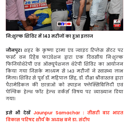
नि:शुल्क शिविर में 143 मरीजों का हुआ इलाज
जौनपुर।
शहर के कृष्णा ट्रामा एंड ज्वाइंट रिप्लेस सेंटर पर
फर्स्ट वन रिहैब फाउंडेशन द्वारा एक दिवसीय निःशुल्क
फिजियोथेरेपी एवं ऑक्यूपेशनल थेरेपी शिविर का आयोजन
किया गया जिसके माध्यम से 143 मरीजों ने स्वास्थ्य लाभ
मिला। शिविर से पूर्व डॉ. महिपाल सिंह, डॉ. दीक्षा श्रीवास्तव द्वारा
पैरामेडिकल की छात्राओं को स्पाइन फ्लेक्सिबिलिटी एवं
पेल्विक हेल्थ फॉर हेल्थ वर्कर्स विषय पर व्याख्यान दिया
गया।
इसे भी देखें
Jaunpur Samachar : तीसरी बार भारत
विकास परिषद शौर्य के अध्यक्ष बने डा. संदीप