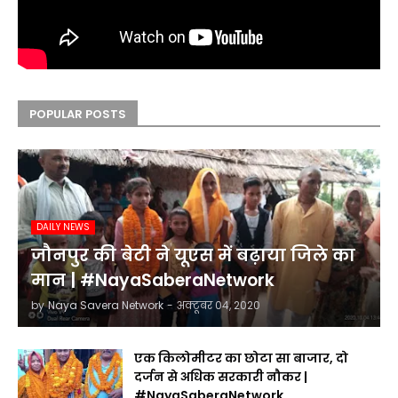
POPULAR POSTS
DAILY NEWS
जौनपुर की बेटी ने यूएस में बढ़ाया जिले का
मान | #NayaSaberaNetwork
by
Naya Savera Network
-
अक्टूबर 04, 2020
एक किलोमीटर का छोटा सा बाजार, दो
दर्जन से अधिक सरकारी नौकर |
#NayaSaberaNetwork