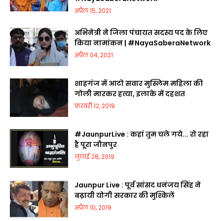
अप्रैल 15, 2021
अभिनेत्री ने जिला पंचायत सदस्य पद के लिए
किया नामांकन | #NayaSaberaNetwork
अप्रैल 04, 2021
शाहगंज में आटो सवार मुस्लिम महिला की
गोली मारकर हत्या, इलाके में दहशत
फ़रवरी 12, 2019
#JaunpurLive : कहां तुम चले गये... रो रहा
है पूरा जौनपुर
जुलाई 28, 2019
Jaunpur Live : पूर्व सांसद धनंजय सिंह ने
बढ़ायी योगी सरकार की मुश्किलें
अप्रैल 10, 2019