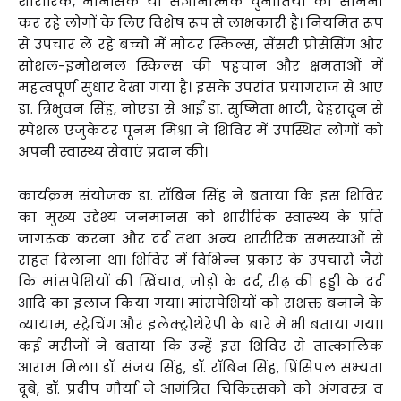
शारीरिक, मानसिक या संज्ञानात्मक चुनौतियों का सामना
कर रहे लोगों के लिए विशेष रूप से लाभकारी है। नियमित रूप
से उपचार ले रहे बच्चों में मोटर स्किल्स, सेंसरी प्रोसेसिंग और
सोशल-इमोशनल स्किल्स की पहचान और क्षमताओं में
महत्वपूर्ण सुधार देखा गया है। इसके उपरांत प्रयागराज से आए
डा. त्रिभुवन सिंह, नोएडा से आईं डा. सुष्मिता भाटी, देहरादून से
स्पेशल एजुकेटर पूनम मिश्रा ने शिविर में उपस्थित लोगों को
अपनी स्वास्थ्य सेवाएं प्रदान की।
कार्यक्रम संयोजक डा. रॉबिन सिंह ने बताया कि इस शिविर
का मुख्य उद्देश्य जनमानस को शारीरिक स्वास्थ्य के प्रति
जागरूक करना और दर्द तथा अन्य शारीरिक समस्याओं से
राहत दिलाना था। शिविर में विभिन्न प्रकार के उपचारों जैसे
कि मांसपेशियों की खिंचाव, जोड़ों के दर्द, रीढ़ की हड्डी के दर्द
आदि का इलाज किया गया। मांसपेशियों को सशक्त बनाने के
व्यायाम, स्ट्रेचिंग और इलेक्ट्रोथेरेपी के बारे में भी बताया गया।
कई मरीजों ने बताया कि उन्हें इस शिविर से तात्कालिक
आराम मिला। डॉ. संजय सिंह, डॉ. रॉबिन सिंह, प्रिंसिपल सभ्यता
दूबे, डॉ. प्रदीप मौर्या ने आमंत्रित चिकित्सकों को अंगवस्त्र व