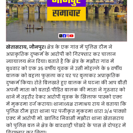
खेतासराय, जौनपुर।
क्षेत्र के एक गांव में पुलिस टीम ने
अप्राकृतिक दुष्कर्म के आरोपी को गिरफ्तार कर चालान
न्यायालय भेज दिया। बताते हैं कि क्षेत्र के मझौरा गांव में
बुधवार को एक 35 वर्षीय युवक ने उसी मोहल्ले के 9 वर्षीय
बालक को बहला फुसला कर घर पर बुलाकर अप्राकृतिक
दुष्कर्म किया। रोते बिलखते हुए बालक ने घटना की आप बीती
अपनी माता को बताई। पीड़ित बालक की माता ने गुरुवार को
थाने में तहरीर देकर आरोपी युवक के खिलाफ पास्को एक्ट
में मुकदमा दर्ज कराया। थानाध्यक्ष रामाश्रय राय ने बताया कि
पुलिस टीम द्वारा थाना पर पंजीकृत मुकदमा धारा 3/4 पाक्सो
एक्ट में आरोपी मो. खालिद निवासी मझौरा थाना खेतासराय
को पुलिस बल ने क्षेत्र के बादशाही पोखरे के पास से दोपहर में
गिरफ्तार कर लिया।