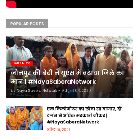
POPULAR POSTS
DAILY NEWS
जौनपुर की बेटी ने यूएस में बढ़ाया जिले का
मान | #NayaSaberaNetwork
by
Naya Savera Network
-
अक्टूबर 04, 2020
एक किलोमीटर का छोटा सा बाजार, दो
दर्जन से अधिक सरकारी नौकर |
#NayaSaberaNetwork
अप्रैल 15, 2021