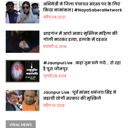
अभिनेत्री ने जिला पंचायत सदस्य पद के लिए
किया नामांकन | #NayaSaberaNetwork
अप्रैल 04, 2021
शाहगंज में आटो सवार मुस्लिम महिला की
गोली मारकर हत्या, इलाके में दहशत
फ़रवरी 12, 2019
#JaunpurLive : कहां तुम चले गये... रो रहा
है पूरा जौनपुर
जुलाई 28, 2019
Jaunpur Live : पूर्व सांसद धनंजय सिंह ने
बढ़ायी योगी सरकार की मुश्किलें
अप्रैल 10, 2019
VIRAL NEWS