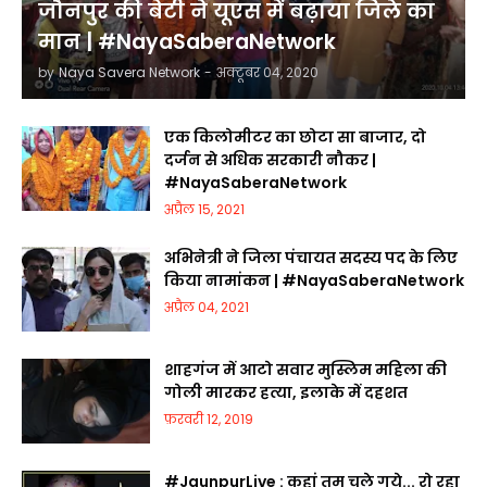
जौनपुर की बेटी ने यूएस में बढ़ाया जिले का
मान | #NayaSaberaNetwork
by
Naya Savera Network
-
अक्टूबर 04, 2020
एक किलोमीटर का छोटा सा बाजार, दो
दर्जन से अधिक सरकारी नौकर |
#NayaSaberaNetwork
अप्रैल 15, 2021
अभिनेत्री ने जिला पंचायत सदस्य पद के लिए
किया नामांकन | #NayaSaberaNetwork
अप्रैल 04, 2021
शाहगंज में आटो सवार मुस्लिम महिला की
गोली मारकर हत्या, इलाके में दहशत
फ़रवरी 12, 2019
#JaunpurLive : कहां तुम चले गये... रो रहा