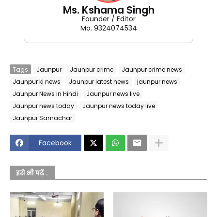
Ms. Kshama Singh
Founder / Editor
Mo. 9324074534
Tags
Jaunpur
Jaunpur crime
Jaunpur crime news
Jaunpur ki news
Jaunpur latest news
jaunpur news
Jaunpur News in Hindi
Jaunpur news live
Jaunpur news today
Jaunpur news today live
Jaunpur Samachar
Facebook
इसे भी पढ़ें...