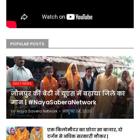
POPULAR POSTS
DAILY NEWS
जौनपुर की बेटी ने यूएस में बढ़ाया जिले का
मान | #NayaSaberaNetwork
by
Naya Savera Network
-
अक्टूबर 04, 2020
एक किलोमीटर का छोटा सा बाजार, दो
दर्जन से अधिक सरकारी नौकर |