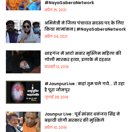
#NayaSaberaNetwork
अप्रैल 15, 2021
अभिनेत्री ने जिला पंचायत सदस्य पद के लिए
किया नामांकन | #NayaSaberaNetwork
अप्रैल 04, 2021
शाहगंज में आटो सवार मुस्लिम महिला की
गोली मारकर हत्या, इलाके में दहशत
फ़रवरी 12, 2019
#JaunpurLive : कहां तुम चले गये... रो रहा
है पूरा जौनपुर
जुलाई 28, 2019
Jaunpur Live : पूर्व सांसद धनंजय सिंह ने
बढ़ायी योगी सरकार की मुश्किलें
अप्रैल 10, 2019