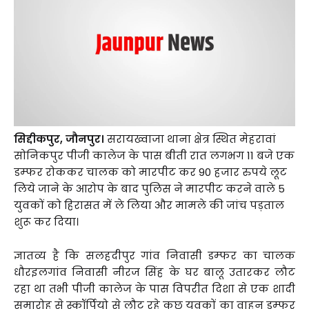
सिद्दीकपुर, जौनपुर।
सरायख्वाजा थाना क्षेत्र स्थित मेहरावां
सोनिकपुर पीजी कालेज के पास बीती रात लगभग 11 बजे एक
डम्फर रोककर चालक को मारपीट कर 90 हजार रुपये लूट
लिये जाने के आरोप के बाद पुलिस ने मारपीट करने वाले 5
युवकों को हिरासत में ले लिया और मामले की जांच पड़ताल
शुरू कर दिया।
ज्ञातव्य है कि सलहदीपुर गांव निवासी डम्फर का चालक
धौरइलगांव निवासी नीरज सिंह के घर बालू उतारकर लौट
रहा था तभी पीजी कालेज के पास विपरीत दिशा से एक शादी
समारोह से स्कॉर्पियो से लौट रहे कुछ युवकों का वाहन डम्फर