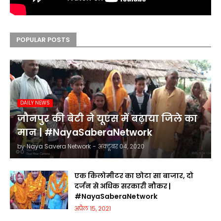
POPULAR POSTS
DAILY NEWS
जौनपुर की बेटी ने यूएस में बढ़ाया जिले का
मान | #NayaSaberaNetwork
by
Naya Savera Network
-
अक्टूबर 04, 2020
एक किलोमीटर का छोटा सा बाजार, दो
दर्जन से अधिक सरकारी नौकर |
#NayaSaberaNetwork
अप्रैल 15, 2021