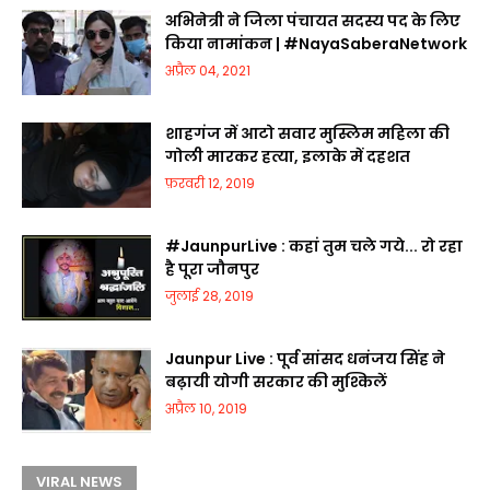
अभिनेत्री ने जिला पंचायत सदस्य पद के लिए
किया नामांकन | #NayaSaberaNetwork
अप्रैल 04, 2021
शाहगंज में आटो सवार मुस्लिम महिला की
गोली मारकर हत्या, इलाके में दहशत
फ़रवरी 12, 2019
#JaunpurLive : कहां तुम चले गये... रो रहा
है पूरा जौनपुर
जुलाई 28, 2019
Jaunpur Live : पूर्व सांसद धनंजय सिंह ने
बढ़ायी योगी सरकार की मुश्किलें
अप्रैल 10, 2019
VIRAL NEWS