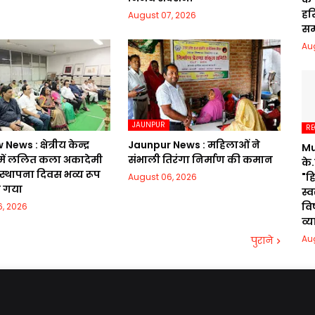
हरि
August 07, 2026
सम
Au
JAUNPUR
RE
ws : क्षेत्रीय केन्द्र
Jaunpur News : महिलाओं ने
Mu
ं ललित कला अकादेमी
संभाली तिरंगा निर्माण की कमान
के.
 स्थापना दिवस भव्य रूप
"ह
August 06, 2026
ा गया
स्
वि
, 2026
व्
Au
पुराने