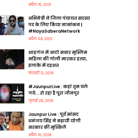
अप्रैल 15, 2021
अभिनेत्री ने जिला पंचायत सदस्य
पद के लिए किया नामांकन |
#NayaSaberaNetwork
अप्रैल 04, 2021
शाहगंज में आटो सवार मुस्लिम
महिला की गोली मारकर हत्या,
इलाके में दहशत
फ़रवरी 12, 2019
#JaunpurLive : कहां तुम चले
गये... रो रहा है पूरा जौनपुर
जुलाई 28, 2019
Jaunpur Live : पूर्व सांसद
धनंजय सिंह ने बढ़ायी योगी
सरकार की मुश्किलें
अप्रैल 10, 2019