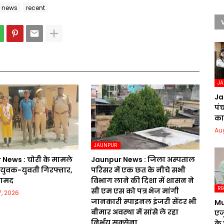
r news
recent
J
Ja
पं
का 
Au
JAUNPUR
News : चोरी के मामले
Jaunpur News : जिला अस्पताल
त युवक-युवती गिरफ्तार,
परिसर में एक छत के नीचे सभी
रामद
विभाग लाने की दिशा में शासन ने
RE
सी एम एस को पत्र भेज मांगी
, 2026
जानकारी स्पाइनल इंजरी सेंटर भी
Mu
बीमार अवस्था में सांसे ले रहा
एज
निर्भय सक्सेना
के