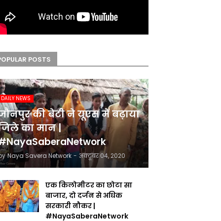
POPULAR POSTS
DAILY NEWS
जौनपुर की बेटी ने यूएस में बढ़ाया
जिले का मान |
#NayaSaberaNetwork
by
Naya Savera Network
-
अक्टूबर 04, 2020
एक किलोमीटर का छोटा सा
बाजार, दो दर्जन से अधिक
सरकारी नौकर |
#NayaSaberaNetwork