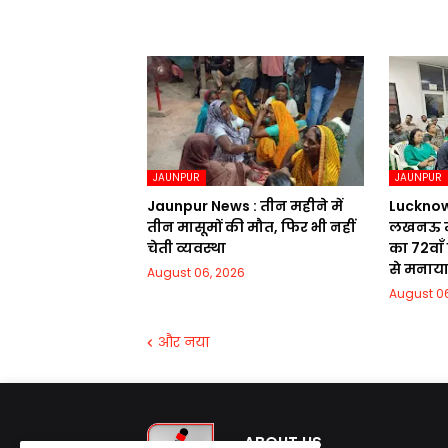
JAUNPUR
JAUNPUR
Jaunpur News : तीन महीने में
Lucknow Ne
तीन मासूमों की मौत, फिर भी नहीं
लखनऊ मे
चेती व्यवस्था
का 72वाॅं
से मनाय
August 06, 2026
August 06
और नया
ABOUT US