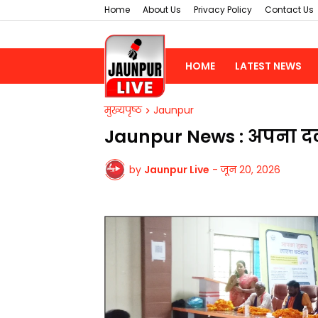
Home
About Us
Privacy Policy
Contact Us
HOME
LATEST NEWS
मुख्यपृष्ठ
Jaunpur
Jaunpur News : अपना दल
by
Jaunpur Live
-
जून 20, 2026