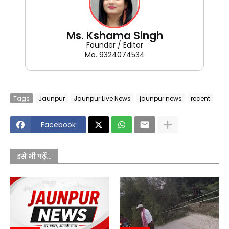
Ms. Kshama Singh
Founder / Editor
Mo. 9324074534
Tags
Jaunpur
Jaunpur Live News
jaunpur news
recent
Facebook
इसे भी पढ़ें...