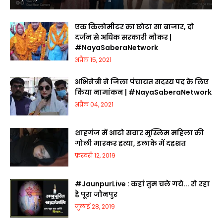
एक किलोमीटर का छोटा सा बाजार, दो
दर्जन से अधिक सरकारी नौकर |
#NayaSaberaNetwork
अप्रैल 15, 2021
अभिनेत्री ने जिला पंचायत सदस्य पद के लिए
किया नामांकन | #NayaSaberaNetwork
अप्रैल 04, 2021
शाहगंज में आटो सवार मुस्लिम महिला की
गोली मारकर हत्या, इलाके में दहशत
फ़रवरी 12, 2019
#JaunpurLive : कहां तुम चले गये... रो रहा
है पूरा जौनपुर
जुलाई 28, 2019