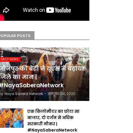
POPULAR POSTS
DAILY NEWS
जौनपुर की बेटी ने यूएस में बढ़ाया
जिले का मान |
#NayaSaberaNetwork
by
Naya Savera Network
-
अक्टूबर 04, 2020
एक किलोमीटर का छोटा सा
बाजार, दो दर्जन से अधिक
सरकारी नौकर |
#NayaSaberaNetwork