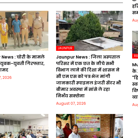
हरि
सम
Au
JAUNPUR
RE
News : चोरी के मामले
Jaunpur News : जिला अस्पताल
त युवक-युवती गिरफ्तार,
परिसर में एक छत के नीचे सभी
Mu
रामद
विभाग लाने की दिशा में शासन ने
के.
सी एम एस को पत्र भेज मांगी
"ह
, 2026
जानकारी स्पाइनल इंजरी सेंटर भी
स्
बीमार अवस्था में सांसे ले रहा
वि
निर्भय सक्सेना
व्
August 07, 2026
Au