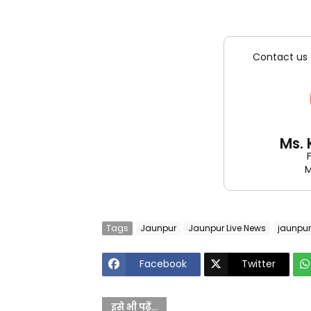
Contact us 
Ms.
M
Tags
Jaunpur
Jaunpur Live News
jaunpu
Facebook
Twitter
इसे भी पढ़ें...