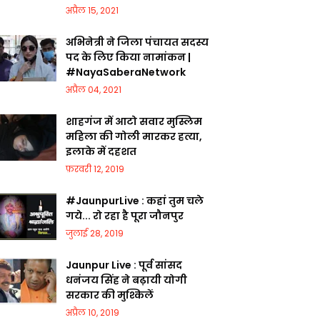
अप्रैल 15, 2021
अभिनेत्री ने जिला पंचायत सदस्य
पद के लिए किया नामांकन |
#NayaSaberaNetwork
अप्रैल 04, 2021
शाहगंज में आटो सवार मुस्लिम
महिला की गोली मारकर हत्या,
इलाके में दहशत
फ़रवरी 12, 2019
#JaunpurLive : कहां तुम चले
गये... रो रहा है पूरा जौनपुर
जुलाई 28, 2019
Jaunpur Live : पूर्व सांसद
धनंजय सिंह ने बढ़ायी योगी
सरकार की मुश्किलें
अप्रैल 10, 2019