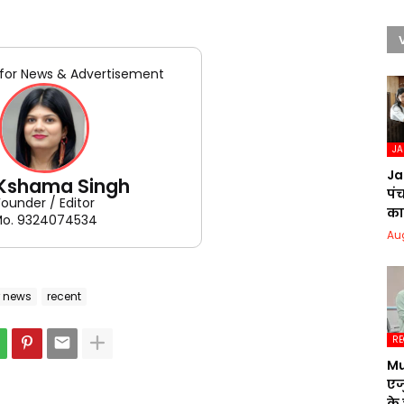
for News & Advertisement
J
Ja
 Kshama Singh
पं
Founder / Editor
का 
o. 9324074534
Au
r news
recent
RE
Mu
एज
के