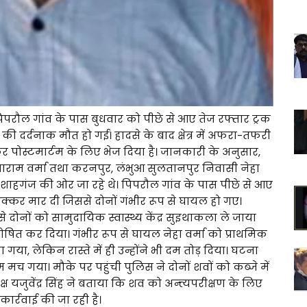
े पिपरौल गांव के पास बुधवार को पीछे से आए तेज रफ्तार ट्रक
दर्दनाक मौत हो गई। हादसे के बाद क्षेत्र में अफरा-तफरी
ेकर पोस्टमार्टम के लिए भेज दिया है। जानकारी के अनुसार,
सियाराम वर्मा तथा करनपुर, लंभुआ सुलतानपुर निवासी नेहा
से शाहगंज की ओर जा रहे थे। पिपरौल गांव के पास पीछे से आए
टक्कर मार दी जिससे दोनों गंभीर रूप से घायल हो गए।
से दोनों को सामुदायिक स्वास्थ्य केंद्र सुइथाकला ले जाया
घोषित कर दिया। गंभीर रूप से घायल नेहा वर्मा को प्राथमिक
ा, लेकिन रास्ते में ही उन्होंने भी दम तोड़ दिया। घटना
म मच गया। मौके पर पहुंची पुलिस ने दोनों शवों को कब्जे में
 यजुवेंद्र सिंह ने बताया कि शव को अन्त्त्यपरीक्षण के लिए
ार्रवाई की जा रही है।