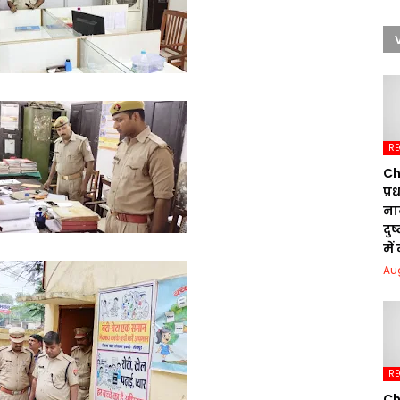
RE
Ch
प्
ना
दु
में
Au
RE
Ch