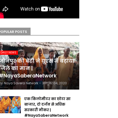
POPULAR POSTS
DAILY NEWS
जौनपुर की बेटी ने यूएस में बढ़ाया
जिले का मान |
#NayaSaberaNetwork
by
Naya Savera Network
-
अक्टूबर 04, 2020
एक किलोमीटर का छोटा सा
बाजार, दो दर्जन से अधिक
सरकारी नौकर |
#NayaSaberaNetwork