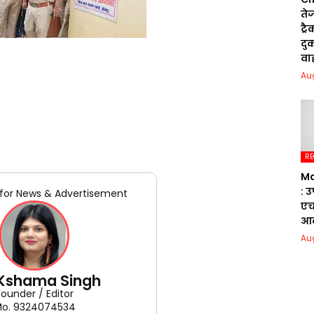
तेज
ट्र
दुक
वा
Au
RE
Ma
: 
for News & Advertisement
एच
आक
Au
 Kshama Singh
Founder / Editor
o. 9324074534