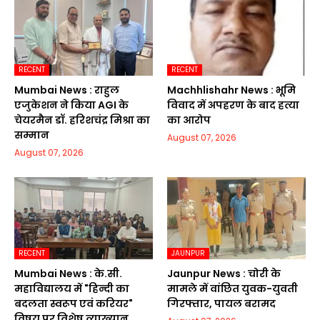
RECENT
RECENT
Mumbai News : राहुल
Machhlishahr News : भूमि
एजुकेशन ने किया AGI के
विवाद में अपहरण के बाद हत्या
चेयरमैन डॉ. हरिशचंद्र मिश्रा का
का आरोप
सम्मान
August 07, 2026
August 07, 2026
RECENT
JAUNPUR
Mumbai News : के.सी.
Jaunpur News : चोरी के
महाविद्यालय में "हिन्दी का
मामले में वांछित युवक-युवती
बदलता स्वरूप एवं करियर"
गिरफ्तार, पायल बरामद
विषय पर विशेष व्याख्यान