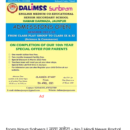
Ad
from Naya Sabera | नया सबेरा - No.1 Hindi News Portal