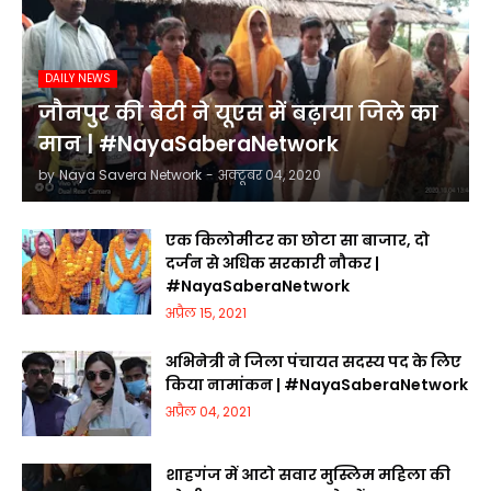
DAILY NEWS
जौनपुर की बेटी ने यूएस में बढ़ाया जिले का
मान | #NayaSaberaNetwork
by
Naya Savera Network
-
अक्टूबर 04, 2020
एक किलोमीटर का छोटा सा बाजार, दो
दर्जन से अधिक सरकारी नौकर |
#NayaSaberaNetwork
अप्रैल 15, 2021
अभिनेत्री ने जिला पंचायत सदस्य पद के लिए
किया नामांकन | #NayaSaberaNetwork
अप्रैल 04, 2021
शाहगंज में आटो सवार मुस्लिम महिला की