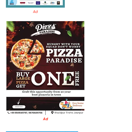
Ad
Ad