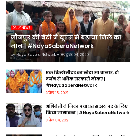
DAILY NEWS
जौनपुर की बेटी ने यूएस में बढ़ाया जिले का
मान | #NayaSaberaNetwork
by
Naya Savera Network
-
अक्टूबर 04, 2020
एक किलोमीटर का छोटा सा बाजार, दो
दर्जन से अधिक सरकारी नौकर |
#NayaSaberaNetwork
अप्रैल 15, 2021
अभिनेत्री ने जिला पंचायत सदस्य पद के लिए
किया नामांकन | #NayaSaberaNetwork
अप्रैल 04, 2021