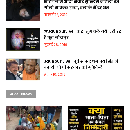
शाहगंज में आटो सवार मुस्लिम महिला की
गोली मारकर हत्या, इलाके में दहशत
फ़रवरी 12, 2019
#JaunpurLive : कहां तुम चले गये... रो रहा
है पूरा जौनपुर
जुलाई 28, 2019
Jaunpur Live : पूर्व सांसद धनंजय सिंह ने
बढ़ायी योगी सरकार की मुश्किलें
अप्रैल 10, 2019
VIRAL NEWS