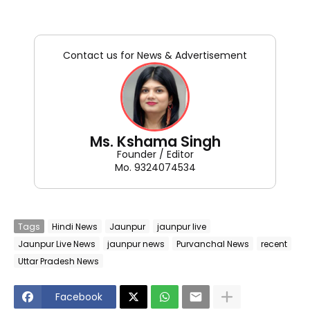
Contact us for News & Advertisement
Ms. Kshama Singh
Founder / Editor
Mo. 9324074534
Tags
Hindi News
Jaunpur
jaunpur live
Jaunpur Live News
jaunpur news
Purvanchal News
recent
Uttar Pradesh News
Facebook