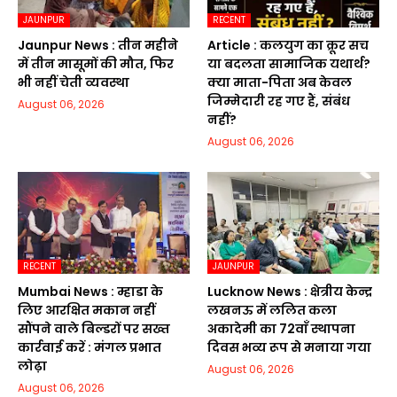
JAUNPUR
RECENT
Jaunpur News : तीन महीने
Article : कलयुग का क्रूर सच
में तीन मासूमों की मौत, फिर
या बदलता सामाजिक यथार्थ?
भी नहीं चेती व्यवस्था
क्या माता-पिता अब केवल
जिम्मेदारी रह गए हैं, संबंध
August 06, 2026
नहीं?
August 06, 2026
RECENT
JAUNPUR
Mumbai News : म्हाडा के
Lucknow News : क्षेत्रीय केन्द्र
लिए आरक्षित मकान नहीं
लखनऊ में ललित कला
सौंपने वाले बिल्डरों पर सख्त
अकादेमी का 72वाॅं स्थापना
कार्रवाई करें : मंगल प्रभात
दिवस भव्य रूप से मनाया गया
लोढ़ा
August 06, 2026
August 06, 2026