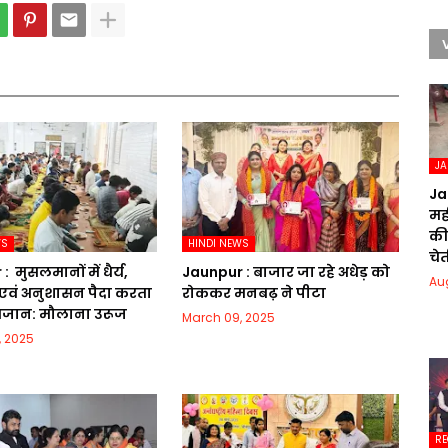
J
Ja
मही
की
WS
HINDI NEWS
चेत
​ मुसलमानों में धैर्य,
Jaunpur :​ बाजार जा रहे अधेड़ को
Au
एवं अनुशासन पैदा करता
रोककर मनबढ़ ने पीटा
रमजान: मौलाना उरूज
March 09, 2025
, 2025
RE