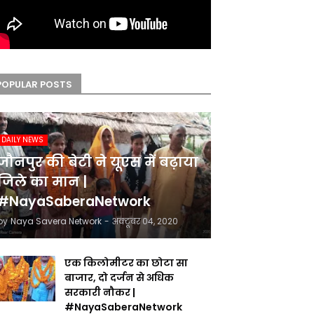
POPULAR POSTS
DAILY NEWS
जौनपुर की बेटी ने यूएस में बढ़ाया
जिले का मान |
#NayaSaberaNetwork
by
Naya Savera Network
-
अक्टूबर 04, 2020
एक किलोमीटर का छोटा सा
बाजार, दो दर्जन से अधिक
सरकारी नौकर |
#NayaSaberaNetwork