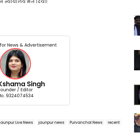
न न्यायालय भेज दिया।
for News & Advertisement
 Kshama Singh
Founder / Editor
o. 9324074534
Jaunpur Live News
jaunpur news
Purvanchal News
recent